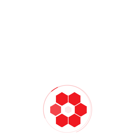
omments
lit. Duis id lacinia turpis, mollis vulputate neque. Sed
ue, quis ultricies turpis. Praesent accumsan ligula turpis, sit